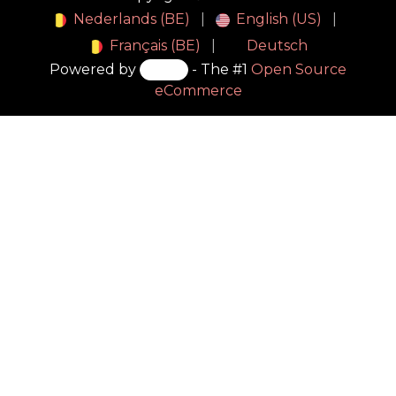
Nederlands (BE)
|
English (US)
|
Français (BE)
|
Deutsch
Powered by
- The #1
Open Source
eCommerce