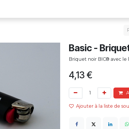
Retour vers le Circuit
​Basic - Brique
Briquet noir BIC® avec le 
4,13
€
A
Ajouter à la liste de so