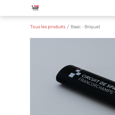
Se rendre au contenu
Accueil
Boutique
Activités
Tous les produits
​Basic - Briquet