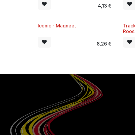
4,13
€
Iconic - Magneet
Trac
Nieuw!
BEST
Roos
8,26
€