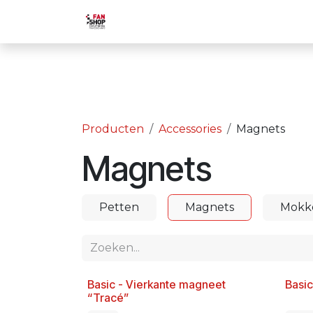
Overslaan naar inhoud
Home
Boutiek
Activiteiten
Producten
Accessories
Magnets
Magnets
Petten
Magnets
Mokke
Basic - Vierkante magneet
Basic
Nieuw!
Nieu
“Tracé”