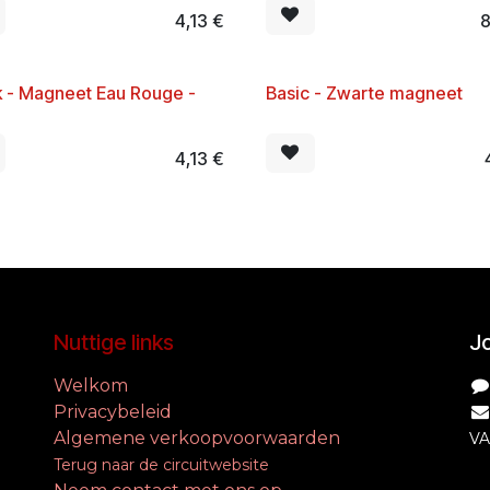
4,13
€
8
k - Magneet Eau Rouge -
​Basic - Zwarte magneet
 SELLER
4,13
€
Nuttige links
Jo
Welkom
Privacybeleid
Algemene verkoopvoorwaarden
VA
Terug naar de circuitwebsite