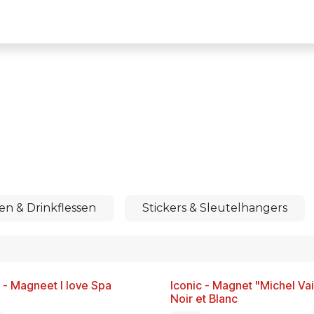
Terug naar het Circuit website
n & Drinkflessen
Stickers & Sleutelhangers
 - Magneet I love Spa
Iconic - Magnet "Michel Vai
w!
Nieuw!
Noir et Blanc