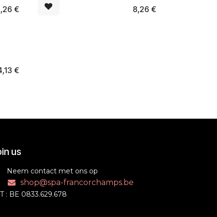
,26
€
8,26
€
4,13
€
in us
Neem contact met ons op
shop@spa-francorchamps.be
T : BE 0833.629.678