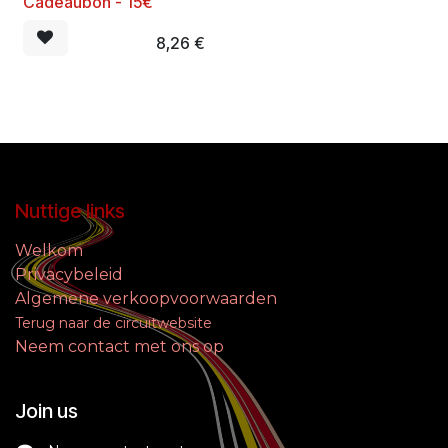
Cadeaubon - 15€
8,26
€
Nuttige links
Welkom
Privacybeleid
Algemene verkoopvoorwaarden
Terug naar de circuitwebsite
Neem contact met ons op
Join us