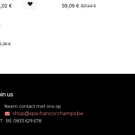
,02
€
59,09
€
107,44
€
e
6,36
€
in us
Neem contact met ons op
shop@spa-francorchamps.be
T : BE 0833.629.678