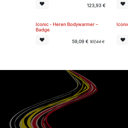
123,93
€
Iconic - Heren Bodywarmer –
Iconi
-45%
-45
Badge
59,09
€
107,44
€