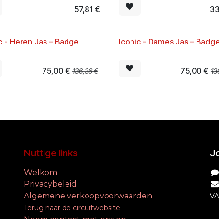
57,81
€
33
c - Heren Jas – Badge
Iconic - Dames Jas – Badg
%
-45%
75,00
€
75,00
€
136,36
€
13
Nuttige links
Jo
Welkom
Privacybeleid
Algemene verkoopvoorwaarden
VA
Terug naar de circuitwebsite