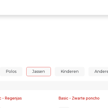
Terug naar het Circuit website
Polos
Jassen
Kinderen
Ander
c - Regenjas
Basic - Zwarte poncho
w!
Nieuw!