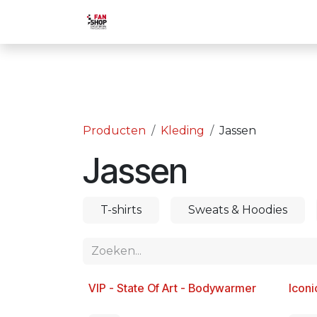
Overslaan naar inhoud
Home
Boutiek
Activiteiten
Producten
Kleding
Jassen
Jassen
T-shirts
Sweats & Hoodies
VIP - State Of Art - Bodywarmer
Iconi
Nieuw!
Nieu