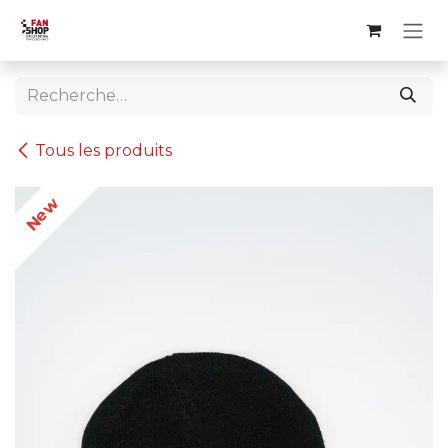
Se rendre au contenu
Tous les produits
New