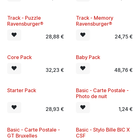
Track - Puzzle
Track - Memory
Ravensburger®
Ravensburger®
28,88
€
24,75
€
Core Pack
Baby Pack
32,23
€
48,76
€
Starter Pack
Basic - Carte Postale -
New
Photo de nuit
28,93
€
1,24
€
Basic - Carte Postale -
Basic - Stylo Bille BIC X
New
New
GT Bruxelles
CSF