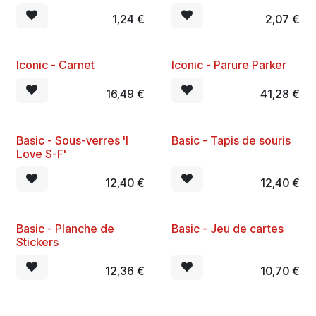
1,24
€
2,07
€
Iconic - Carnet
Iconic - Parure Parker
New
New
16,49
€
41,28
€
Basic - Sous-verres 'I
Basic - Tapis de souris
New
New
Love S-F'
12,40
€
12,40
€
Basic - Planche de
Basic - Jeu de cartes
New
Stickers
12,36
€
10,70
€