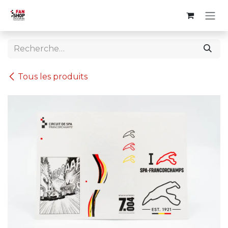
Se rendre au contenu
Tous les produits