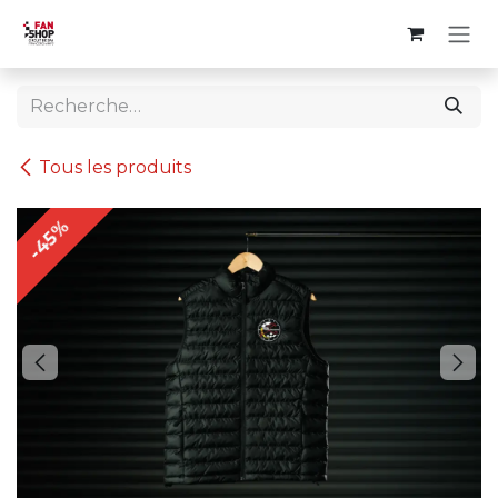
Se rendre au contenu
Tous les produits
-45%