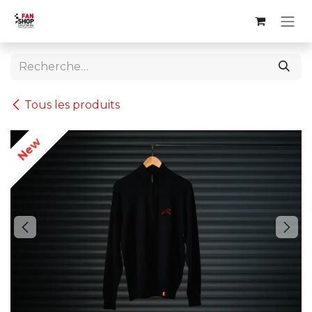
Se rendre au contenu
Tous les produits
New