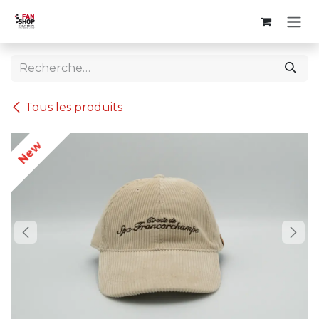
Se rendre au contenu
Tous les produits
New