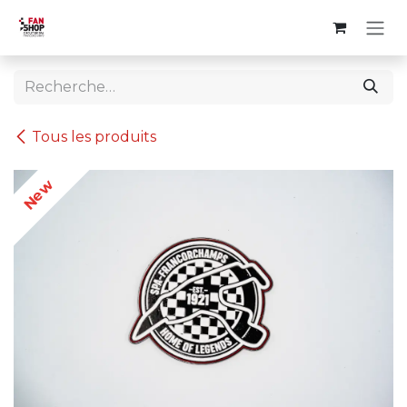
Se rendre au contenu
Tous les produits
New