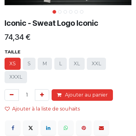
Iconic - Sweat Logo Iconic
74,34
€
TAILLE
XS
S
M
L
XL
XXL
XXXL
Ajouter au panier
Ajouter à la liste de souhaits